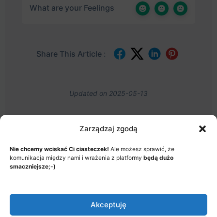
What are your Feelings
Share This Article :
Updated on 2025-05-13
Zarządzaj zgodą
Nie chcemy wciskać Ci ciasteczek!
Ale możesz sprawić, że
MENU
komunikacja między nami i wrażenia z platformy
będą dużo
JAK TO DZIAŁA?
ITEMS
smaczniejsze;-)
© 2026 - Akademia Big Data, Stworzone przez: Riotech Data
Factory sp. z o.o.
Akceptuję
Menu
Jak to działa?
Polityka prywatności
Items