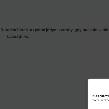
 Data możesz korzystać jedynie wtedy, gdy posiadasz ak
uczestnika.
Nie chcemy
nami i wraż