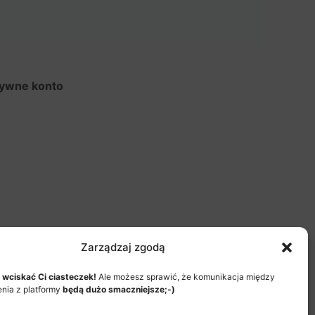
tywne konto
Zarządzaj zgodą
 wciskać Ci ciasteczek!
Ale możesz sprawić, że komunikacja między
enia z platformy
będą dużo smaczniejsze;-)