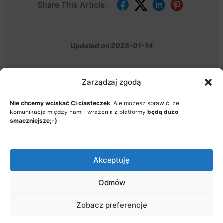
Share This Article :
Updated on 2025-01-14
Zarządzaj zgodą
Nie chcemy wciskać Ci ciasteczek!
Ale możesz sprawić, że
MENU
komunikacja między nami i wrażenia z platformy
będą dużo
JAK TO DZIAŁA?
ITEMS
smaczniejsze;-)
© 2026 - Akademia Big Data, Stworzone przez: Riotech Data
Factory sp. z o.o.
Akceptuję
Menu
Jak to działa?
Polityka prywatności
Items
Odmów
Zobacz preferencje