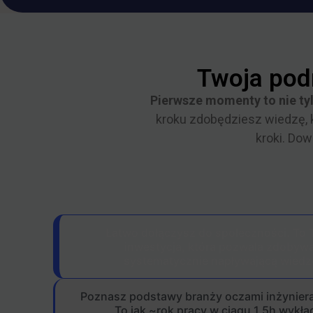
Twoja podr
Pierwsze momenty to nie tyl
kroku zdobędziesz wiedzę, 
kroki. Dow
Łatwo dołączysz do społeczności. To 
inwestycja, która pozwala zdobyw
systematycznie napływającą wiedz
Poznasz podstawy branży oczami inżynier
To jak ~rok pracy w ciągu 1.5h wykła