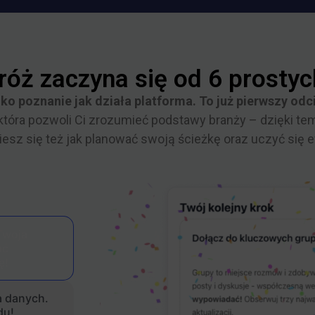
óż zaczyna się od 6 prostyc
ko poznanie jak działa platforma. To już pierwszy od
która pozwoli Ci zrozumieć podstawy branży – dzięki te
iesz się też jak planować swoją ścieżkę oraz uczyć się 
Twoja
ać
ę!
a danych.
du!