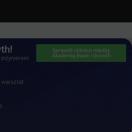
th!
Sprawdź różnice między
Akademią Basic i Growth
 inżynierem
 warsztat
e.