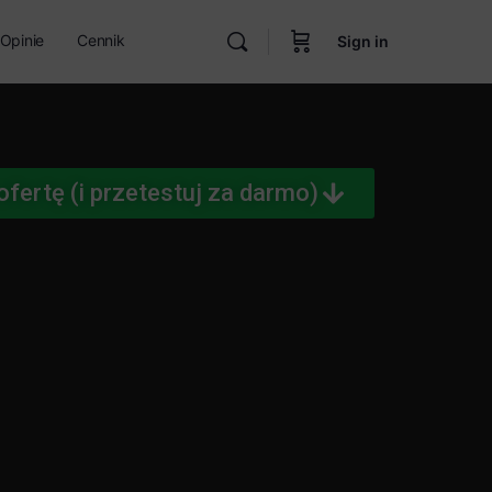
Opinie
Cennik
Sign in
fertę (i przetestuj za darmo)