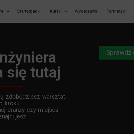
rm
Starterpack
Kursy
Wydarzenia
Partnerzy
inżyniera
Sprawdź o
się tutaj
ą zdobędziesz warsztat
o kroku.
ej branży czy miejsca
najdujesz.