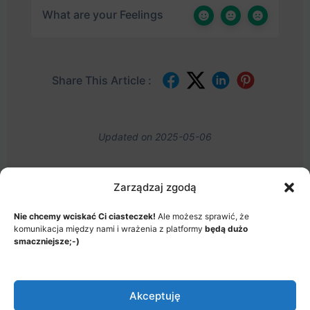
What are your Feelings
Share This Article :
Updated on 2025-05-06
Zarządzaj zgodą
Nie chcemy wciskać Ci ciasteczek!
Ale możesz sprawić, że
komunikacja między nami i wrażenia z platformy
będą dużo
JAK TO DZIAŁA?
POLITYKA PRYWATNOŚCI
smaczniejsze;-)
REGULAMIN AKADEMII
KONTAKT
© 2026 - Akademia Big Data, Stworzone przez: Riotech Data
Akceptuję
Factory sp. z o.o.