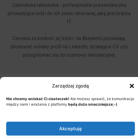
Zawodowa rekruterka - profesjonalna przewodniczka
prowadząca ludzi do ich ziemi obiecanej, jaką jest branża
IT.
Ceniona za konkret: jej treści na Akademii pozwalają
zbudować solidny profil na LinkedIn, działające CV czy
przygotować się do rozmowy rekrutacyjnej.
Zarządzaj zgodą
Nie chcemy wciskać Ci ciasteczek!
Ale możesz sprawić, że komunikacja
między nami i wrażenia z platformy
będą dużo smaczniejsze;-)
Akceptuję