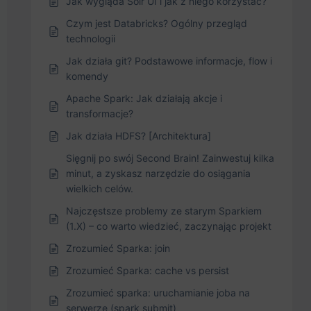
Jak wygląda Solr UI i jak z niego korzystać?
Czym jest Databricks? Ogólny przegląd
technologii
Jak działa git? Podstawowe informacje, flow i
komendy
Apache Spark: Jak działają akcje i
transformacje?
Jak działa HDFS? [Architektura]
Sięgnij po swój Second Brain! Zainwestuj kilka
minut, a zyskasz narzędzie do osiągania
wielkich celów.
Najczęstsze problemy ze starym Sparkiem
(1.X) – co warto wiedzieć, zaczynając projekt
Zrozumieć Sparka: join
Zrozumieć Sparka: cache vs persist
Zrozumieć sparka: uruchamianie joba na
serwerze (spark submit)