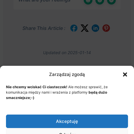
Share This Article :
Updated on 2025-01-14
Zarządzaj zgodą
Nie chcemy wciskać Ci ciasteczek!
Ale możesz sprawić, że
MENU
komunikacja między nami i wrażenia z platformy
będą dużo
JAK TO DZIAŁA?
ITEMS
smaczniejsze;-)
© 2026 - Akademia Big Data, Stworzone przez: Riotech Data
Factory sp. z o.o.
Akceptuję
Menu
Jak to działa?
Polityka prywatności
Items