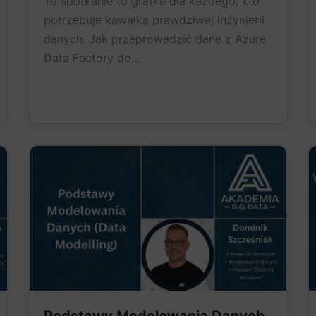
To spotkanie to gratka dla każdego, kto
potrzebuje kawałka prawdziwej inżynierii
danych. Jak przeprowadzić dane z Azure
Data Factory do…