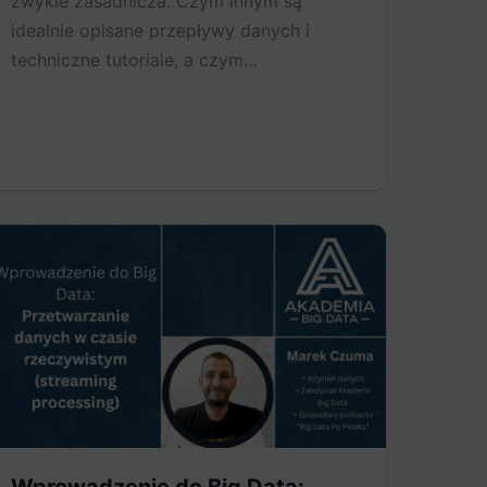
zwykle zasadnicza. Czym innym są
idealnie opisane przepływy danych i
techniczne tutoriale, a czym…