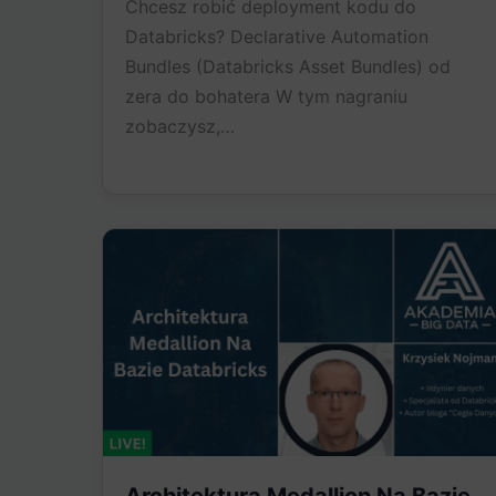
Chcesz robić deployment kodu do
Databricks? Declarative Automation
Bundles (Databricks Asset Bundles) od
zera do bohatera W tym nagraniu
zobaczysz,…