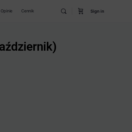
Opinie
Cennik
Sign in
aździernik)