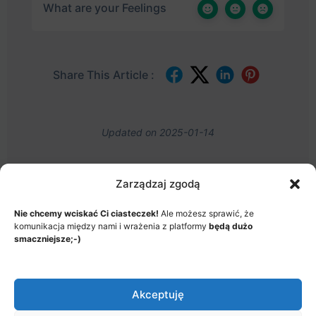
What are your Feelings
Share This Article :
Updated on 2025-01-14
Zarządzaj zgodą
Nie chcemy wciskać Ci ciasteczek!
Ale możesz sprawić, że
MENU
komunikacja między nami i wrażenia z platformy
będą dużo
JAK TO DZIAŁA?
ITEMS
smaczniejsze;-)
© 2026 - Akademia Big Data, Stworzone przez: Riotech Data
Factory sp. z o.o.
Akceptuję
Menu
Jak to działa?
Polityka prywatności
Items