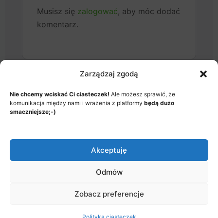
Musisz się
zalogować
, aby móc dodać
komentarz.
Zarządzaj zgodą
Nie chcemy wciskać Ci ciasteczek!
Ale możesz sprawić, że
MENU
komunikacja między nami i wrażenia z platformy
będą dużo
JAK TO DZIAŁA?
ITEMS
smaczniejsze;-)
© 2026 - Akademia Big Data, Stworzone przez: Riotech Data
Factory sp. z o.o.
Akceptuję
Menu
Jak to działa?
Polityka prywatności
Items
Odmów
Zobacz preferencje
Polityka ciasteczek