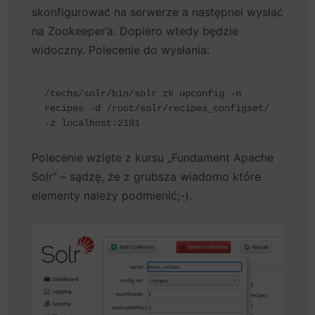
skonfigurować na serwerze a następnei wysłać
na Zookeeper’a. Dopiero wtedy będzie
widoczny. Polecenie do wysłania:
/techs/solr/bin/solr zk upconfig -n 
recipes -d /root/solr/recipes_configset/ 
-z localhost:2181
Polecenie wzięte z kursu „Fundament Apache
Solr” – sądzę, że z grubsza wiadomo które
elementy należy podmienić;-).