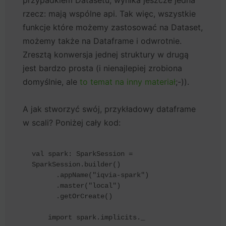
przypadkiem Datasetu, wynika jeszcze jedna
rzecz: mają wspólne api. Tak więc, wszystkie
funkcje które możemy zastosować na Dataset,
możemy także na Dataframe i odwrotnie.
Zresztą konwersja jednej struktury w drugą
jest bardzo prosta (i nienajlepiej zrobiona
domyślnie, ale
to temat na inny materiał
;-)).
A jak stworzyć swój, przykładowy dataframe
w scali? Poniżej cały kod:
val spark: SparkSession = 
SparkSession.builder()

      .appName("iqvia-spark")

      .master("local")

      .getOrCreate()

    import spark.implicits._
