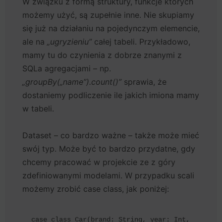
W związku z formą struktury, funkcje których
możemy użyć, są zupełnie inne. Nie skupiamy
się już na działaniu na pojedynczym elemencie,
ale na
„ugryzieniu”
całej tabeli. Przykładowo,
mamy tu do czynienia z dobrze znanymi z
SQLa agregacjami – np.
„groupBy(„name”).count()”
sprawia, że
dostaniemy podliczenie ile jakich imiona mamy
w tabeli.
Dataset – co bardzo ważne – także może mieć
swój typ. Może być to bardzo przydatne, gdy
chcemy pracować w projekcie ze z góry
zdefiniowanymi modelami. W przypadku scali
możemy zrobić case class, jak poniżej:
case class Car(brand: String, year: Int, 