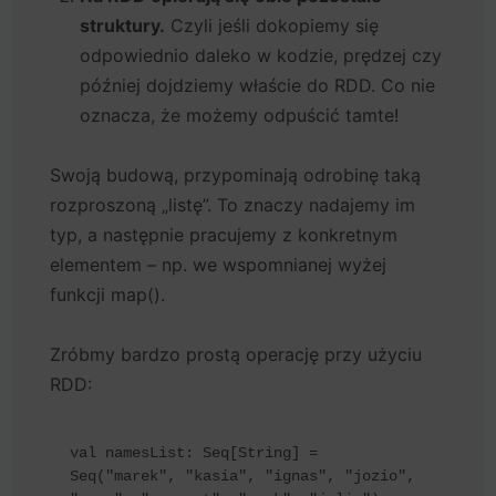
struktury.
Czyli jeśli dokopiemy się
odpowiednio daleko w kodzie, prędzej czy
później dojdziemy właście do RDD. Co nie
oznacza, że możemy odpuścić tamte!
Swoją budową, przypominają odrobinę taką
rozproszoną „listę”. To znaczy nadajemy im
typ, a następnie pracujemy z konkretnym
elementem – np. we wspomnianej wyżej
funkcji map().
Zróbmy bardzo prostą operację przy użyciu
RDD:
val namesList: Seq[String] = 
Seq("marek", "kasia", "ignas", "jozio", 