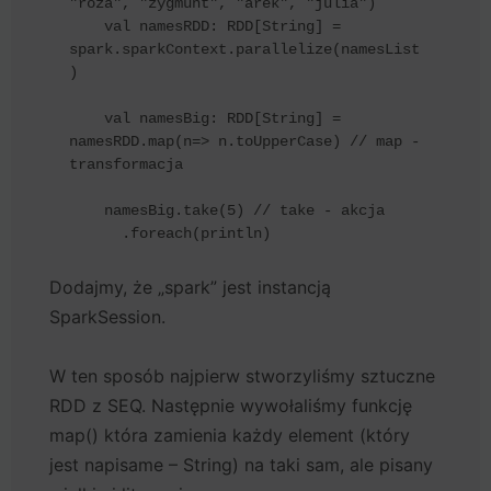
"roza", "zygmunt", "arek", "julia")

    val namesRDD: RDD[String] = 
spark.sparkContext.parallelize(namesList
)

    val namesBig: RDD[String] = 
namesRDD.map(n=> n.toUpperCase) // map - 
transformacja

    namesBig.take(5) // take - akcja

      .foreach(println)
Dodajmy, że „spark” jest instancją
SparkSession.
W ten sposób najpierw stworzyliśmy sztuczne
RDD z SEQ. Następnie wywołaliśmy funkcję
map() która zamienia każdy element (który
jest napisame – String) na taki sam, ale pisany