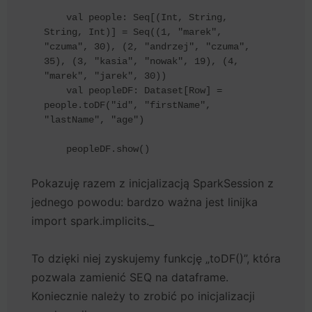
    val people: Seq[(Int, String, 
String, Int)] = Seq((1, "marek", 
"czuma", 30), (2, "andrzej", "czuma", 
35), (3, "kasia", "nowak", 19), (4, 
"marek", "jarek", 30))

    val peopleDF: Dataset[Row] = 
people.toDF("id", "firstName", 
"lastName", "age")

    peopleDF.show()
Pokazuję razem z inicjalizacją SparkSession z
jednego powodu: bardzo ważna jest linijka
import spark.implicits._
To dzięki niej zyskujemy funkcję „toDF()”, która
pozwala zamienić SEQ na dataframe.
Koniecznie należy to zrobić po inicjalizacji