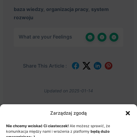
baza wiedzy
,
organizacja pracy
,
system
rozwoju
What are your Feelings
Share This Article :
Updated on 2025-01-14
Zarządzaj zgodą
Nie chcemy wciskać Ci ciasteczek!
Ale możesz sprawić, że
MENU
komunikacja między nami i wrażenia z platformy
będą dużo
JAK TO DZIAŁA?
ITEMS
smaczniejsze;-)