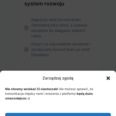
system rozwoju
Sięgnij po swój Second Brain!
Zainwestuj kilka minut, a zyskasz
narzędzie do osiągania wielkich
celów.
Chwyć za odpowiednie narzędzia i
zbuduj swój Second Brain już dziś!
[Obsidian]
Zarządzaj zgodą
Nie chcemy wciskać Ci ciasteczek!
Ale możesz sprawić, że
komunikacja między nami i wrażenia z platformy
będą dużo
smaczniejsze;-)