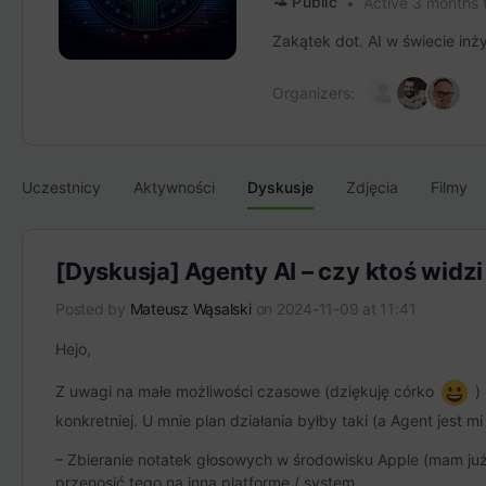
Public
Active 3 months
Zakątek dot. AI w świecie inż
Organizers:
Uczestnicy
Aktywności
Dyskusje
Zdjęcia
Filmy
[Dyskusja] Agenty AI – czy ktoś widzi
Posted by
Mateusz Wąsalski
on 2024-11-09 at 11:41
Hejo,
Z uwagi na małe możliwości czasowe (dziękuję córko
) 
konkretniej. U mnie plan działania byłby taki (a Agent jest
– Zbieranie notatek głosowych w środowisku Apple (mam już 
przenosić tego na inną platformę / system