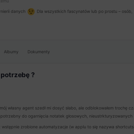
 temu
ynierii danych
Dla wszystkich fascynatów lub po prostu – osób, 
Albumy
Dokumenty
 potrzebę ?
mój własny agent szedł mi dosyć słabo, ale odblokowałem trochę cz
 mi potrzebny do ogarnięcia notatek głosowych, nieustrkturyzowanych 
wstępnie zrobione automatyzacje (w applu to się nazywa shortcuts O