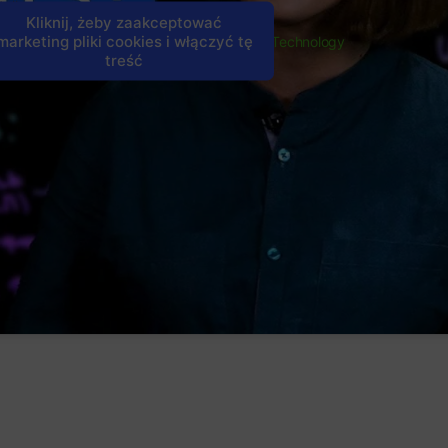
 tylko
https://www.youtube.com/watch?
Kliknij, żeby zaakceptować
ać na
marketing pliki cookies i włączyć tę
v=F8NKVhkZZWI&ab_channel=IBMTechnology
treść
otrzeby