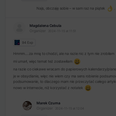
Najs, obczaję sobie – w sam raz na piątek
.
Magdalena Cebula
Organizer
2024-11-15 at 11:51
94
Exp
Hmmm….za mną to chodzi, ale na razie nic z tym nie zrobiłam
mi umarł, więc temat też zostawiłam
na razie co ciekawe wracam do papierowych kalendarzy/planer
je w obsydianie, więc nie wiem czy ma sens robienie podsumow
podsumowanie, to dlaczego mam nie przeczytać całego artykuł
nowo w internecie, niż korzystać z notatek
Marek Czuma
Organizer
2024-11-15 at 12:04