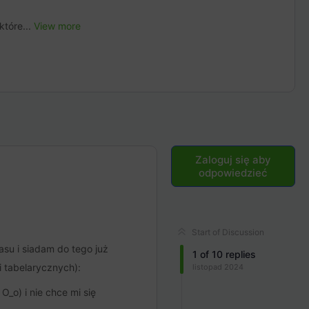
które...
View more
Zaloguj się aby
odpowiedzieć
Start of Discussion
asu i siadam do tego już
1
of
10
replies
i tabelarycznych):
listopad 2024
_o) i nie chce mi się