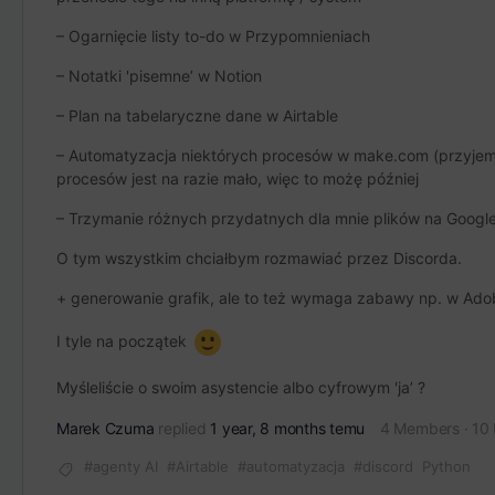
– Ogarnięcie listy to-do w Przypomnieniach
– Notatki 'pisemne’ w Notion
– Plan na tabelaryczne dane w Airtable
– Automatyzacja niektórych procesów w make.com (przyjemna 
procesów jest na razie mało, więc to możę później
– Trzymanie różnych przydatnych dla mnie plików na Google
O tym wszystkim chciałbym rozmawiać przez Discorda.
+ generowanie grafik, ale to też wymaga zabawy np. w Adob
I tyle na początek
Myśleliście o swoim asystencie albo cyfrowym 'ja’ ?
Marek Czuma
replied
1 year, 8 months temu
4 Members
·
10 
#agenty AI
#Airtable
#automatyzacja
#discord
Python