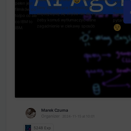
robić, nie
pełen jest
filmy tłumaczące technologie i nic
odpowiad
filmików co
więcej/lepiej się chyba nie da zrobić,
Twoje
to/po co ale
żeby komuś wytłumaczyć dane
pytania/p
co IBM to
zagadnienie w ciekawy sposób
IBM.
Marek Czuma
Organizer
2024-11-15 at 10:01
5248
Exp