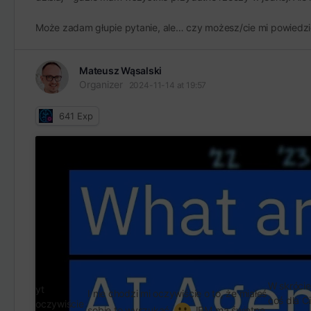
Może zadam głupie pytanie, ale… czy możesz/cie mi powiedzieć
Mateusz Wąsalski
Organizer
2024-11-14 at 19:57
641
Exp
W skrócie
yt
I nie chodzi mi oczywiście o to, że miałeś
coś dla C
oczywiście
sobie to wyszukać
IBM ma świetne