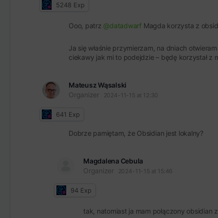
5248
Exp
Ooo, patrz
@datadwarf
Magda korzysta z obsid
Ja się właśnie przymierzam, na dniach otwieram
ciekawy jak mi to podejdzie – będę korzystał z 
Mateusz Wąsalski
Organizer
2024-11-15 at 12:30
641
Exp
Dobrze pamiętam, że Obsidian jest lokalny?
Magdalena Cebula
Organizer
2024-11-15 at 15:46
94
Exp
tak, natomiast ja mam połączony obsidian