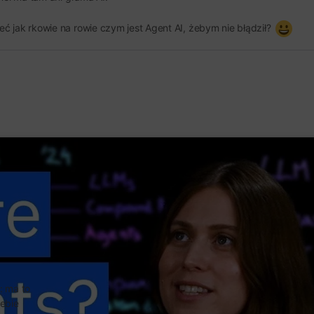
 jak rkowie na rowie czym jest Agent AI, żebym nie błądził?
: ma to
iebie