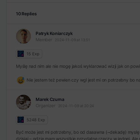
10 Replies
Patryk Koniarczyk
Member
2024-11-09 at 13:51
15
Exp
Myślę nad nim ale nie mogę jakoś wyklarować wizji jak on pow
Nie jestem też pewien czy wgl jest mi on potrzebny bo 
Marek Czuma
Organizer
2024-11-09 at 20:24
5248
Exp
Być może jest mi potrzebny, bo od daaawna (~dekadę) myslę o
dzisiaj – gdzie mam wszystkie przydatne rzeczy w jednej. Ale 