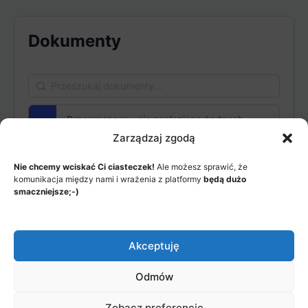
Items
Dokumenty
Przeszukaj
dokumenty...
Przepraszamy, nie znaleziono żadnych
dokumentów
Zarządzaj zgodą
Nie chcemy wciskać Ci ciasteczek!
Ale możesz sprawić, że
komunikacja między nami i wrażenia z platformy
będą dużo
smaczniejsze;-)
MENU
JAK TO DZIAŁA?
Akceptuję
ITEMS
Odmów
© 2026 - Akademia Big Data, Stworzone przez: Riotech Data
Factory sp. z o.o.
Zobacz preferencje