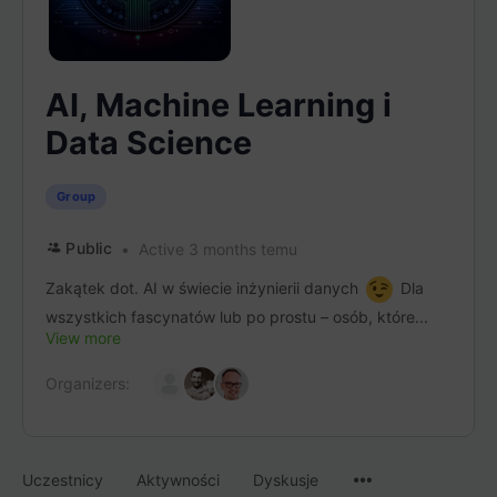
AI, Machine Learning i
Data Science
Group
Public
Active 3 months temu
Zakątek dot. AI w świecie inżynierii danych
Dla
wszystkich fascynatów lub po prostu – osób, które...
View more
Organizers:
Menu
Uczestnicy
Aktywności
Dyskusje