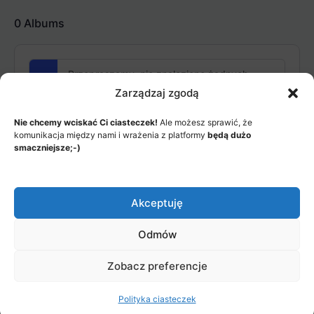
Items
0
Albums
Przepraszamy, nie znaleziono żadnych
albumów
Zarządzaj zgodą
Nie chcemy wciskać Ci ciasteczek!
Ale możesz sprawić, że
komunikacja między nami i wrażenia z platformy
będą dużo
smaczniejsze;-)
Akceptuję
MENU
JAK TO DZIAŁA?
ITEMS
Odmów
© 2026 - Akademia Big Data, Stworzone przez: Riotech Data
Factory sp. z o.o.
Zobacz preferencje
Menu
Jak to działa?
Polityka prywatności
Items
Polityka ciasteczek