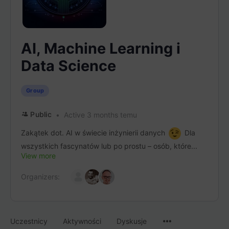
AI, Machine Learning i
Data Science
Group
Public
Active 3 months temu
Zakątek dot. AI w świecie inżynierii danych
Dla
wszystkich fascynatów lub po prostu – osób, które...
View more
Organizers:
Menu
Uczestnicy
Aktywności
Dyskusje