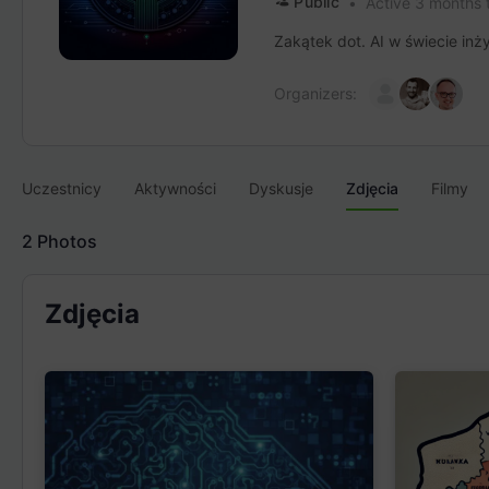
Public
Active 3 months
Zakątek dot. AI w świecie inż
Organizers:
Uczestnicy
Aktywności
Dyskusje
Zdjęcia
Filmy
2
Photos
Zdjęcia