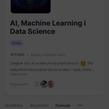
AI, Machine Learning i
Data Science
Group
Public
Active 3 months temu
Zakątek dot. AI w świecie inżynierii danych
Dla
wszystkich fascynatów lub po prostu – osób, które...
View more
Organizers:
Menu
Uczestnicy
Aktywności
Dyskusje