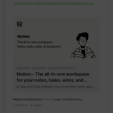
1a3875160c4780939eefd0cb7cdb46be?pvs=4
ABIDING-MONDAY-AE9.NOTION.SITE
Notion – The all-in-one workspace
for your notes, tasks, wikis, and
databases.
A new tool that blends your everyday work apps into one. It's the all-in-one workspace for you and your team
Wojtek Zdziebkowski
replied
1 year, 5 months temu
3 Members
·
4 Replies