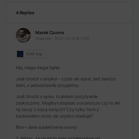
4 Replies
Marek Czuma
Organizer
2025-02-25 at 12:07
5245
Exp
Hej, mega mega fajne!
Jesli chodzi o artykul – czyta sie super, jest bardzo
lekki, a jednoczesnie przyjemny.
Jesli chodzi o apke, to jestem pozytywnie
zaskoczony. Moglbys dopisac cos jeszcze czy to sie
np laczy z baza danych? Czy tylko front z
backendem, ktory sie szybko resetuje?
Btw – dwie subiektywne oceny:
Widac, ze grunt to miec przemyslane od