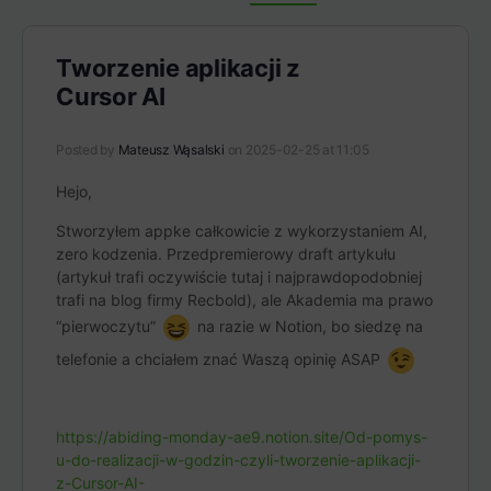
Items
Tworzenie aplikacji z
Cursor AI
Posted by
Mateusz Wąsalski
on 2025-02-25 at 11:05
Hejo,
Stworzyłem appke całkowicie z wykorzystaniem AI,
zero kodzenia. Przedpremierowy draft artykułu
(artykuł trafi oczywiście tutaj i najprawdopodobniej
trafi na blog firmy Recbold), ale Akademia ma prawo
“pierwoczytu”
na razie w Notion, bo siedzę na
telefonie a chciałem znać Waszą opinię ASAP
https://abiding-monday-ae9.notion.site/Od-pomys-
u-do-realizacji-w-godzin-czyli-tworzenie-aplikacji-
z-Cursor-AI-