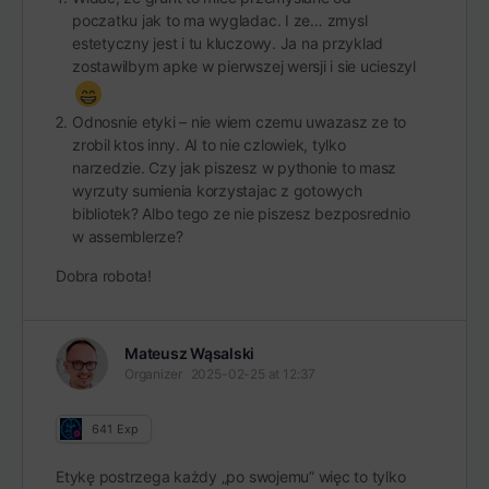
poczatku jak to ma wygladac. I ze… zmysl
estetyczny jest i tu kluczowy. Ja na przyklad
zostawilbym apke w pierwszej wersji i sie ucieszyl
Odnosnie etyki – nie wiem czemu uwazasz ze to
zrobil ktos inny. AI to nie czlowiek, tylko
narzedzie. Czy jak piszesz w pythonie to masz
wyrzuty sumienia korzystajac z gotowych
bibliotek? Albo tego ze nie piszesz bezposrednio
w assemblerze?
Dobra robota!
Mateusz Wąsalski
Organizer
2025-02-25 at 12:37
641
Exp
Etykę postrzega każdy „po swojemu” więc to tylko