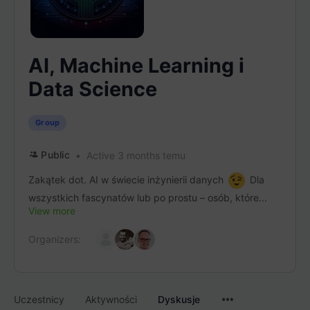
AI, Machine Learning i
Data Science
Group
Public
Active 3 months temu
Zakątek dot. AI w świecie inżynierii danych
Dla
wszystkich fascynatów lub po prostu – osób, które...
View more
Organizers:
Menu
Uczestnicy
Aktywności
Dyskusje