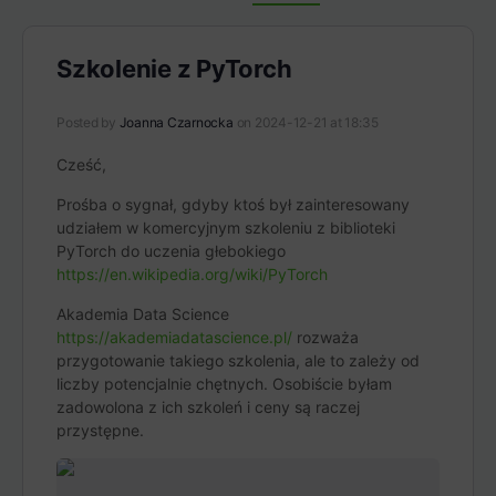
Items
Szkolenie z PyTorch
Posted by
Joanna Czarnocka
on 2024-12-21 at 18:35
Cześć,
Prośba o sygnał, gdyby ktoś był zainteresowany
udziałem w komercyjnym szkoleniu z biblioteki
PyTorch do uczenia głebokiego
https://en.wikipedia.org/wiki/PyTorch
Akademia Data Science
https://akademiadatascience.pl/
rozważa
przygotowanie takiego szkolenia, ale to zależy od
liczby potencjalnie chętnych. Osobiście byłam
zadowolona z ich szkoleń i ceny są raczej
przystępne.