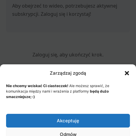
Aby obejrzeć to wideo, potrzebujesz aktywnej
subskrypcji. Zaloguj się i korzystaj!
Zaloguj się, aby ukończyć krok.
Zarządzaj zgodą
Nie chcemy wciskać Ci ciasteczek!
Ale możesz sprawić, że
komunikacja między nami i wrażenia z platformy
będą dużo
MENU
smaczniejsze;-)
JAK TO DZIAŁA?
ITEMS
© 2026 - Akademia Big Data, Stworzone przez: Riotech Data
Factory sp. z o.o.
Akceptuję
Menu
Jak to działa?
Polityka prywatności
Items
Odmów