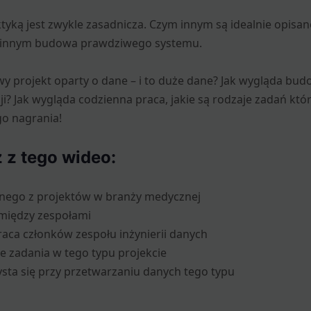
ktyką jest zwykle zasadnicza. Czym innym są idealnie opisa
ym innym budowa prawdziwego systemu.
y projekt oparty o dane – i to duże dane? Jak wygląda bu
i? Jak wygląda codzienna praca, jakie są rodzaje zadań kt
go nagrania!
 z tego wideo:
ednego z projektów w branży medycznej
między zespołami
aca członków zespołu inżynierii danych
ne zadania w tego typu projekcie
zysta się przy przetwarzaniu danych tego typu