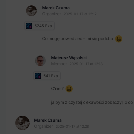
Marek Czuma
Organizer
2025-01-17 at 12:12
5245
Exp
Co mogę powiedzieć – mi się podoba
Mateusz Wąsalski
Member
2025-01-17 at 12:18
641
Exp
C’nie ?
ja bym z czystej ciekawości zobaczył, o co
Marek Czuma
Organizer
2025-01-17 at 12:28