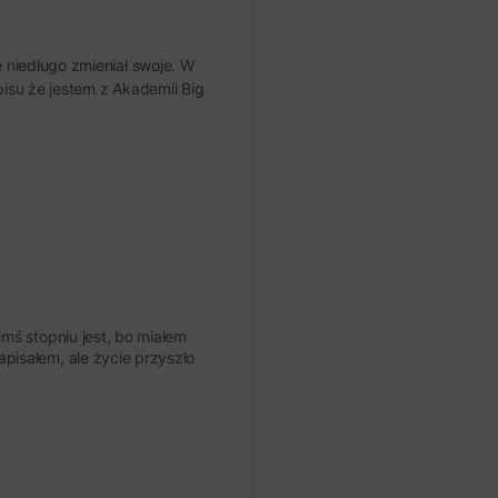
ę niedługo zmieniał swoje. W
pisu że jestem z Akademii Big
imś stopniu jest, bo miałem
apisałem, ale życie przyszło