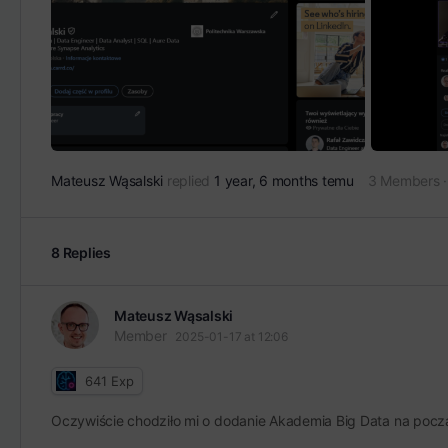
Mateusz Wąsalski
replied
1 year, 6 months temu
3 Members
·
8 Replies
Mateusz Wąsalski
Member
2025-01-17 at 12:06
641
Exp
Oczywiście chodziło mi o dodanie Akademia Big Data na począ