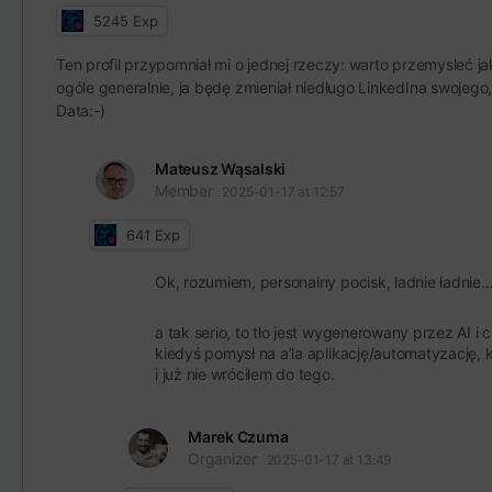
5245
Exp
Ten profil przypomniał mi o jednej rzeczy: warto przemysleć ja
ogóle generalnie, ja będę zmieniał niedługo LinkedIna swojego,
Data:-)
Mateusz Wąsalski
Member
2025-01-17 at 12:57
641
Exp
Ok, rozumiem, personalny pocisk, ladnie ładnie
a tak serio, to tło jest wygenerowany przez AI i
kiedyś pomysł na a’la aplikację/automatyzację, 
i już nie wróciłem do tego.
Marek Czuma
Organizer
2025-01-17 at 13:49