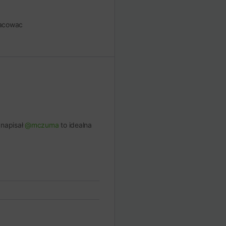
racowac
 napisał
@mczuma
to idealna