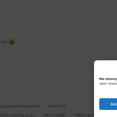
źniej
Nie chcemy
nami i wraż
Akc
REGULAMIN AKADEMII
KONTAKT
Jak to działa?
Polityka prywatności
ta Factory sp. z o.o.