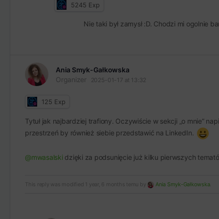
5245
Exp
Nie taki był zamysł :D. Chodzi mi ogolnie
Ania Smyk-Gałkowska
Organizer
2025-01-17 at 13:32
125
Exp
Tytuł jak najbardziej trafiony. Oczywiście w sekcji „o mnie” na
przestrzeń by również siebie przedstawić na LinkedIn.
@mwasalski
dzięki za podsunięcie już kilku pierwszych temat
This reply was modified 1 year, 6 months temu by
Ania Smyk-Gałkowska
.