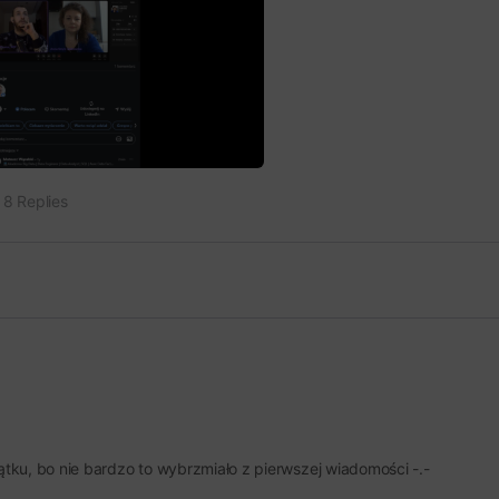
8 Replies
tku, bo nie bardzo to wybrzmiało z pierwszej wiadomości -.-