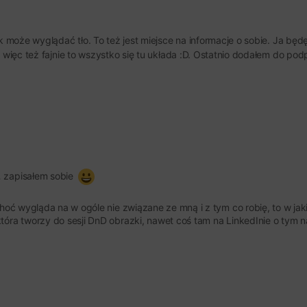
k może wyglądać tło. To też jest miejsce na informacje o sobie. Ja będ
 więc też fajnie to wszystko się tu układa :D. Ostatnio dodałem do pod
… zapisałem sobie
 choć wygląda na w ogóle nie związane ze mną i z tym co robię, to w jak
która tworzy do sesji DnD obrazki, nawet coś tam na LinkedInie o tym n