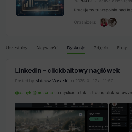
Public
Active dzień tem
Pracujemy tu wspólnie nad lep
Organizers:
Uczestnicy
Aktywności
Dyskusje
Zdjęcia
Filmy
LinkedIn – clickbaitowy nagłówek
Posted by
Mateusz Wąsalski
on 2025-01-17 at 11:50
@asmyk
@mczuma
co myślicie o takim trochę clickbaitow