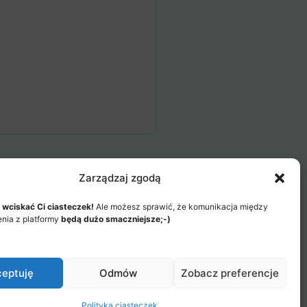
Zarządzaj zgodą
 wciskać Ci ciasteczek!
Ale możesz sprawić, że komunikacja między
enia z platformy
będą dużo smaczniejsze;-)
eptuję
Odmów
Zobacz preferencje
Menu
Regulamin Akademii
Polityka ciasteczek
Items