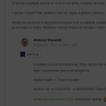
O kurde, wygląda zacnie :D. A co to za apka, możesz wrzucić 
I opisać Cursor? Nie robiłem z nim nic nigdy a jestem ciekawy.
Myślę że użycie AI w Big Data to będzie coś, co będzie musia
przewaga na rynku. Mnóstwo rzeczy można po prostu zrobić szy
Mateusz Wąsalski
Organizer
2025-01-08 at 13:16
641
Exp
zrobiłem to podczas jedzenia, żeby się trochę
repo i uruchomisz jedno po drugim to:
docker build -t 75hard-tracker .
docker run -p 1234:8501 -p 8000:8000 75hard-
to na
http://localhost:1234/
dostaniesz appkę