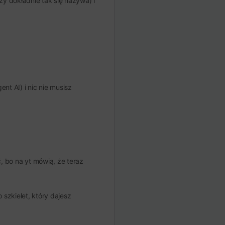
y dokładnie tak się nazywa) i
nt AI) i nic nie musisz
ć, bo na yt mówią, że teraz
o szkielet, który dajesz