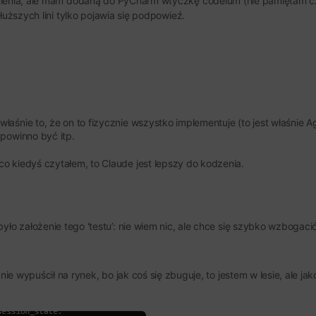
mienia, ale mam dodaną do PyCharm wtyczkę codeium (nie pamiętam cz
łuższych lini tylko pojawia się podpowieź.
aśnie to, że on to fizycznie wszystko implementuje (to jest właśnie Age
 powinno być itp.
o kiedyś czytałem, to Claude jest lepszy do kodzenia.
było założenie tego 'testu’: nie wiem nic, ale chce się szybko wzbogaci
 nie wypuścił na rynek, bo jak coś się zbuguje, to jestem w lesie, ale jak