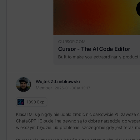
CURSOR.COM
Cursor - The AI Code Editor
Built to make you extraordinarily producti
Wojtek Zdziebkowski
Member
2025-01-08 at 13:17
1390
Exp
Klasa! Mi się nigdy nie udało zrobić nic całkowicie AI, zaws
ChataGPT i Cloude i na pewno są to dobre narzedzia do wspar
wiekszym błędzie lub problemie, szczególnie gdy jest teraz mo