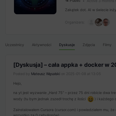
Public
Active 3 months
Zakątek dot. AI w świecie inż
Organizers:
Uczestnicy
Aktywności
Dyskusje
Zdjęcia
Filmy
[Dyskusja] – cała appka + docker w 
Posted by
Mateusz Wąsalski
on 2025-01-08 at 13:05
Hejo,
na yt jest wyzwanie „Hard 75” – przez 75 dni robicie dwa tre
wody (tu bym jednak zszedł trochę z ilości
) i każdego 
Zainstalowałem Cursora (cursor.com) i powiedziałem mu, że
wszystko za 0 cebulionów).