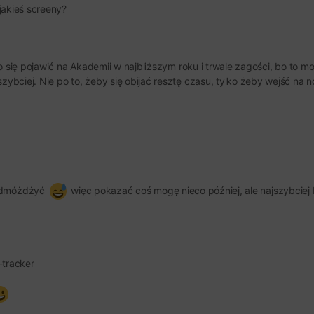
jakieś screeny?
ło się pojawić na Akademii w najbliższym roku i trwale zagości, bo to
bciej. Nie po to, żeby się obijać resztę czasu, tylko żeby wejść na 
 odmóżdżyć
więc pokazać coś mogę nieco później, ale najszybciej 
tracker