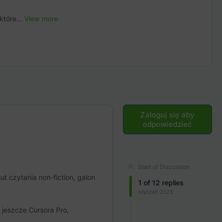
które...
View more
Zaloguj się aby
odpowiedzieć
Start of Discussion
ut czytania non-fiction, galon
1
of
12
replies
styczeń 2025
 jeszcze Cursora Pro,