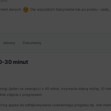
 temu
ynierii danych
Dla wszystkich fascynatów lub po prostu – osób, 
Albumy
Dokumenty
20-30 minut
ningi (jeden na zewnątrz) x 45 minut, trzymacie dobrą michę, 10 min
dnia zdjęcie z progressem.
 chcę appke do odfajkowywania codziennego progresu itp. (nie mam