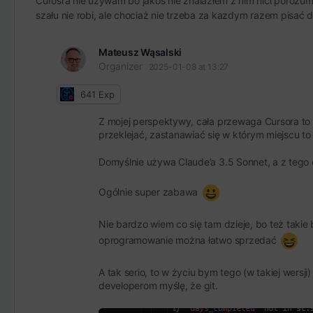
Curosra nie używam bo jakoś nie znalazłem z nim nici porozu
szału nie robi, ale chociaż nie trzeba za kazdym razem pisać d
Mateusz Wąsalski
Organizer
2025-01-08 at 13:27
641
Exp
Z mojej perspektywy, cała przewaga Cursora to wł
przeklejać, zastanawiać się w którym miejscu to
Domyślnie używa Claude’a 3.5 Sonnet, a z tego c
Ogólnie super zabawa
Nie bardzo wiem co się tam dzieje, bo też takie 
oprogramowanie można łatwo sprzedać
A tak serio, to w życiu bym tego (w takiej wersji)
developerom myślę, że git.