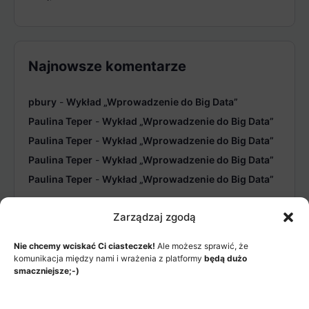
Najnowsze komentarze
pbury
-
Wykład „Wprowadzenie do Big Data”
Paulina Teper
-
Wykład „Wprowadzenie do Big Data”
Paulina Teper
-
Wykład „Wprowadzenie do Big Data”
Paulina Teper
-
Wykład „Wprowadzenie do Big Data”
Paulina Teper
-
Wykład „Wprowadzenie do Big Data”
Zarządzaj zgodą
Nie chcemy wciskać Ci ciasteczek!
Ale możesz sprawić, że
komunikacja między nami i wrażenia z platformy
będą dużo
smaczniejsze;-)
MENU