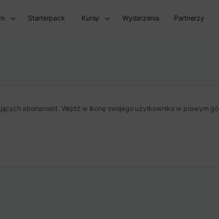
rm
Starterpack
Kursy
Wydarzenia
Partnerzy
ających abonament. Wejdź w ikonę swojego użytkownika w prawym górny