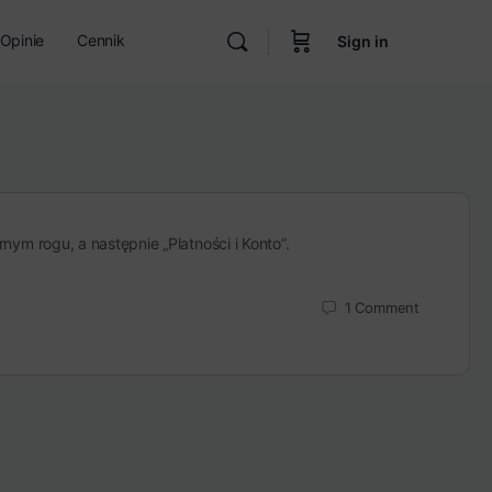
Opinie
Cennik
Sign in
m rogu, a następnie „Platności i Konto”.
1
Comment