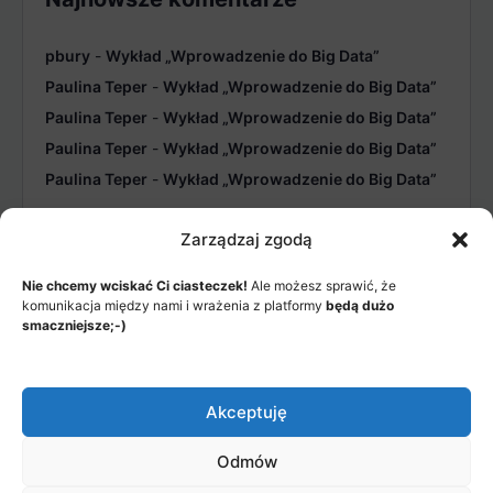
pbury
-
Wykład „Wprowadzenie do Big Data”
Paulina Teper
-
Wykład „Wprowadzenie do Big Data”
Paulina Teper
-
Wykład „Wprowadzenie do Big Data”
Paulina Teper
-
Wykład „Wprowadzenie do Big Data”
Paulina Teper
-
Wykład „Wprowadzenie do Big Data”
Zarządzaj zgodą
Nie chcemy wciskać Ci ciasteczek!
Ale możesz sprawić, że
komunikacja między nami i wrażenia z platformy
będą dużo
smaczniejsze;-)
MENU
JAK TO DZIAŁA?
Akceptuję
ITEMS
© 2026 - Akademia Big Data, Stworzone przez: Riotech Data
Odmów
Factory sp. z o.o.