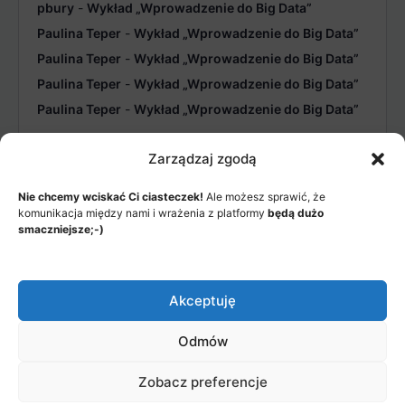
pbury
-
Wykład „Wprowadzenie do Big Data”
Paulina Teper
-
Wykład „Wprowadzenie do Big Data”
Paulina Teper
-
Wykład „Wprowadzenie do Big Data”
Paulina Teper
-
Wykład „Wprowadzenie do Big Data”
Paulina Teper
-
Wykład „Wprowadzenie do Big Data”
Zarządzaj zgodą
Nie chcemy wciskać Ci ciasteczek!
Ale możesz sprawić, że
komunikacja między nami i wrażenia z platformy
będą dużo
smaczniejsze;-)
Akceptuję
JAK TO DZIAŁA?
POLITYKA PRYWATNOŚCI
REGULAMIN AKADEMII
KONTAKT
Odmów
© 2026 - Akademia Big Data, Stworzone przez: Riotech Data
Zobacz preferencje
Factory sp. z o.o.