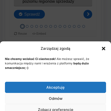
Zarządzaj zgodą
Nie chcemy wciskać Ci ciasteczek!
Ale możesz sprawić, że
komunikacja między nami i wrażenia z platformy
będą dużo
smaczniejsze;-)
MENU
JAK TO DZIAŁA?
ITEMS
© 2026 - Akademia Big Data, Stworzone przez: Riotech Data
Akceptuję
Factory sp. z o.o.
Menu
Jak to działa?
Polityka prywatności
Items
Odmów
Zobacz preferencje