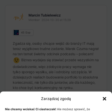
Marcin Tubielewicz
Member
2024-10-30 at 15:38
45
Exp
Zgadza się, osoby chcące wejść do branży IT mają
teraz wyjątkowo trudne zadanie. Marek Czuma nagrał
na ten temat świetny odcinek podcastu – polecam!
Biznes wydajes się stawiać przede wszystkim na
doświadczenie, więc zdobycie pracy wymaga nie
tylko sporego wysiłku, ale i odrobiny szczęścia. W
dzisiejszych realiach budowanie portfolio to absolutna
konieczność, nie tylko dla juniorów, ale dla każdego,
kto chce być konkurencyjny na rynku.
Zarządzaj zgodą
Nie chcemy wciskać Ci ciasteczek!
Ale możesz sprawić, że