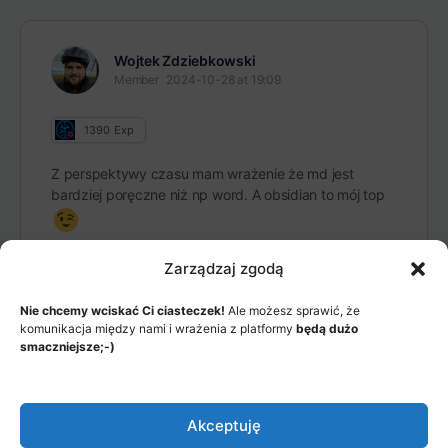
Wojtek Zdziebkowski
Member
2024-10-28 at 19:09
1390
Exp
Z perspektywy czasu mam wrażenie że md jest
bardziej poręczne niż np word. A obsidian to mój top
Zarządzaj zgodą
Nie chcemy wciskać Ci ciasteczek!
Ale możesz sprawić, że
komunikacja między nami i wrażenia z platformy
będą dużo
smaczniejsze;-)
MENU
JAK TO DZIAŁA?
ITEMS
Akceptuję