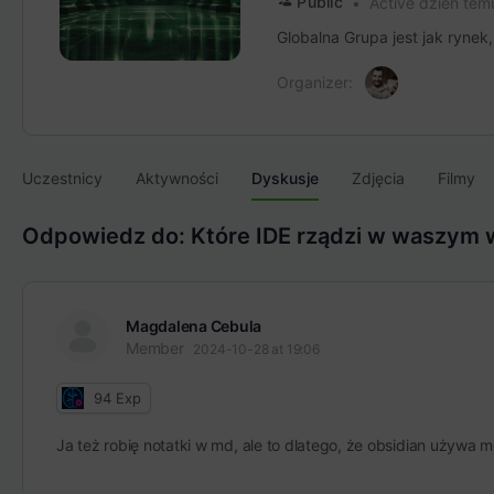
Public
Active dzień tem
Globalna Grupa jest jak rynek
Organizer:
Uczestnicy
Aktywności
Dyskusje
Zdjęcia
Filmy
Odpowiedz do: Które IDE rządzi w waszym
Magdalena Cebula
Member
2024-10-28 at 19:06
94
Exp
Ja też robię notatki w md, ale to dlatego, że obsidian używa 