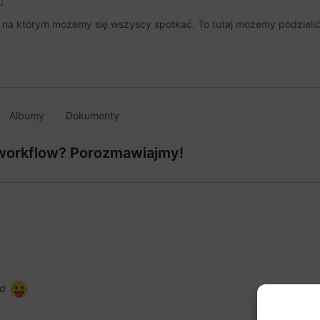
u
, na którym możemy się wszyscy spotkać. To tutaj możemy podzielić 
Albumy
Dokumenty
 workflow? Porozmawiajmy!
md