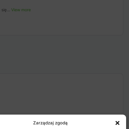
się...
View more
Zarządzaj zgodą