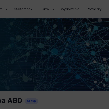
rm
Starterpack
Kursy
Wydarzenia
Partnerzy
pa ABD
Group