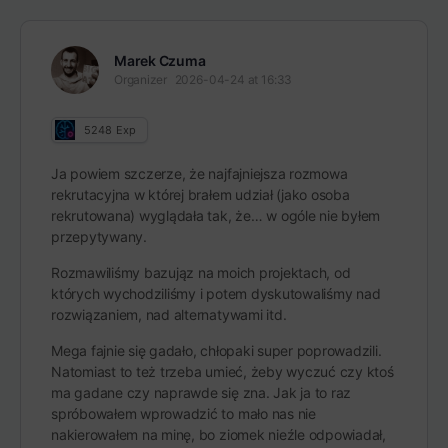
Marek Czuma
Organizer
2026-04-24 at 16:33
5248
Exp
Ja powiem szczerze, że najfajniejsza rozmowa
rekrutacyjna w której brałem udział (jako osoba
rekrutowana) wyglądała tak, że… w ogóle nie byłem
przepytywany.
Rozmawiliśmy bazująz na moich projektach, od
których wychodziliśmy i potem dyskutowaliśmy nad
rozwiązaniem, nad alternatywami itd.
Mega fajnie się gadało, chłopaki super poprowadzili.
Natomiast to też trzeba umieć, żeby wyczuć czy ktoś
ma gadane czy naprawde się zna. Jak ja to raz
spróbowałem wprowadzić to mało nas nie
nakierowałem na minę, bo ziomek nieźle odpowiadał,