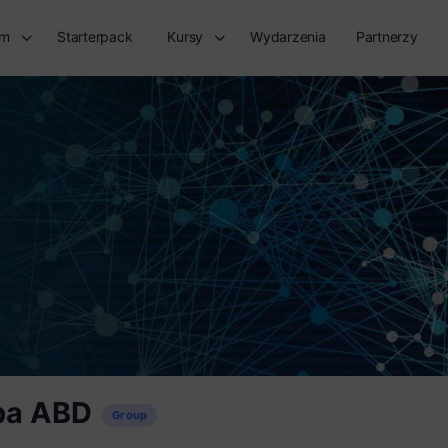
rm
Starterpack
Kursy
Wydarzenia
Partnerzy
pa ABD
Group