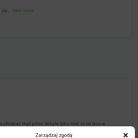
się...
View more
a pboierać tego przez Airbyte tylko mieć to od razu w
Zarządzaj zgodą