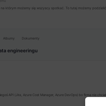
temu
, na którym możemy się wszyscy spotkać. To tutaj możemy podzielić 
Albumy
Dokumenty
ta engineeringu
egoś API (Jira, Azure Cost Manager, Azure DevOps) bo firma nie chciał