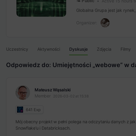
Public
Active 15 hours 
Globalna Grupa jest jak rynek
Organizer:
Uczestnicy
Aktywności
Dyskusje
Zdjęcia
Filmy
Odpowiedz do: Umiejętności „webowe” w da
Mateusz Wąsalski
Member
2026-03-02 at 15:38
641
Exp
Mój obecny projekt w pełni polega na odczytaniu danych z jaki
Snowflake’u i Databricksach.