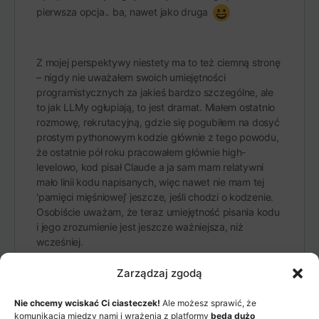
pierwsza opcja.. ba, nawet jako druga
Z mojej perspektywy niestety ma to też ciemną stronę
– nigdy nie uważałem swoich umiejętności
programistycznych za jakieś bardzo szczególne, ale
to jak LLMy ogłupiają, to jest dramat. Miałem ostatnio
rozmowę, rekrutacyjną, gdzie się pogubiłem na dosyć
prostym pythonowym kodzie głównie z tego powodu,
że ostatnie pół roku pracowałem głównie high-
levelowo, kod pisał Claude a ja sam mam relatywni
mało linii kodu napisanych, więc nawet nie mam tej
'pamięci mięśniowej’ jeszcze, jeśli chodzi o kodzenie.
Osobiście uważam, że teraz umiejętność pisania kodu
i jego zrozumienie jest jeszcze ważniejsza, niż
wcześniej.
Zarządzaj zgodą
Nie chcemy wciskać Ci ciasteczek!
Ale możesz sprawić, że
komunikacja między nami i wrażenia z platformy
będą dużo