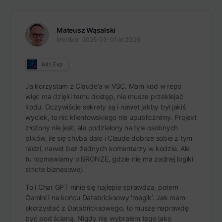
Mateusz Wąsalski
Member
2026-03-01 at 20:25
641
Exp
Ja korzystam z Claude’a w VSC. Mam kod w repo
więc ma dzięki temu dostęp, nie musze przeklejać
kodu. Oczywiście sekrety są i nawet jakby był jakiś
wyciek, to nic klientowskiego nie upublicznimy. Projekt
złożony nie jest, ale podzielony na tyle osobnych
plików, ile się chyba dało i Claude dobrze sobie z tym
radzi, nawet bez żadnych komentarzy w kodzie. Ale
tu rozmawiamy o BRONZE, gdzie nie ma żadnej logiki
stricte biznesowej.
To i Chat GPT mnie się najlepie sprawdza, potem
Gemini i na końcu Databricksowy 'magik’. Jak mam
skorzystać z Databricksowego, to muszę naprawdę
być pod ścianą. Nigdy nie wybrałem tego jako