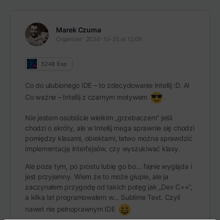
Marek Czuma
Organizer
2024-10-25 at 12:06
5248
Exp
Co do ulubionego IDE – to zdecydowanie Intellij :D. A!
Co ważne – Intellij z czarnym motywem
.
Nie jestem osobiście wielkim „grzebaczem” jeśli
chodzi o skróty, ale w Intellij mega sprawnie się chodzi
pomiędzy klasami, obiektami, łatwo można sprawdzić
implementację interfejsów, czy wyszukiwać klasy.
Ale poza tym, po prostu lubię go bo… fajnie wygląda i
jest przyjemny. Wiem że to może głupie, ale ja
zaczynałem przygodę od takich potęg jak „Dev C++”,
a kilka lat programowałem w… Sublime Text. Czyli
nawet nie pełnoprawnym IDE