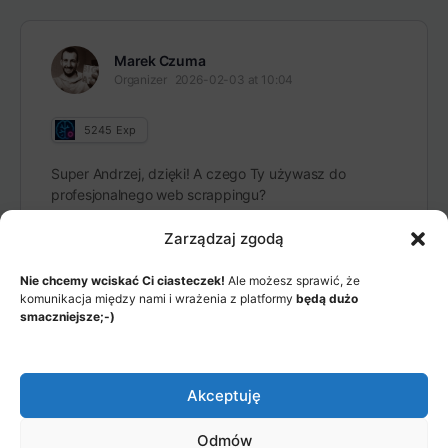
Marek Czuma
Organizer
2026-02-03 at 10:04
5245
Exp
Super Andrzej, dzięki! A czego Ty używasz do
profesjonalnego web scrappingu?
Zarządzaj zgodą
Nie chcemy wciskać Ci ciasteczek!
Ale możesz sprawić, że
komunikacja między nami i wrażenia z platformy
będą dużo
smaczniejsze;-)
MENU
JAK TO DZIAŁA?
ITEMS
Akceptuję
© 2026 - Akademia Big Data, Stworzone przez: Riotech Data
Odmów