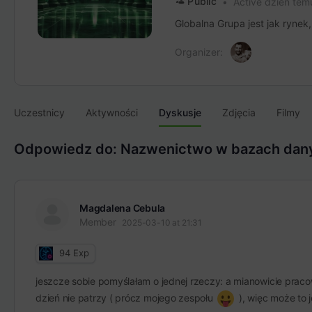
Public
Active dzień tem
Globalna Grupa jest jak rynek
Organizer:
Uczestnicy
Aktywności
Dyskusje
Zdjęcia
Filmy
Odpowiedz do: Nazwenictwo w bazach danyc
Magdalena Cebula
Member
2025-03-10 at 21:31
94
Exp
jeszcze sobie pomyślałam o jednej rzeczy: a mianowicie pra
dzień nie patrzy ( prócz mojego zespołu
), więc może to 