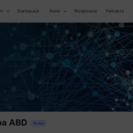
rm
Starterpack
Kursy
Wydarzenia
Partnerzy
pa ABD
Group