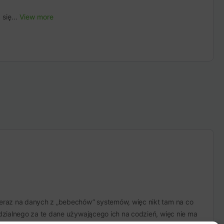
się...
View more
teraz na danych z „bebechów” systemów, więc nikt tam na co
edzialnego za te dane używającego ich na codzień, więc nie ma