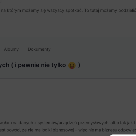
u
, na którym możemy się wszyscy spotkać. To tutaj możemy podzielić 
Albumy
Dokumenty
h ( i pewnie nie tylko
)
cowałam na danych z systemów/urządzeń przemysłowych, albo tak jak 
jest powód, że nie ma logiki biznesowej – więc nie ma biznesu odpowi