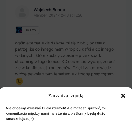
Wojciech Bonna
Member
2024-12-13 at 18:26
34
Exp
ogólnie temat jakiś dziwny mi się zrobił, bo teraz
patrzę, że co innego mam w topicu kafki a co innego
w danych, które zostały zapisane przez spark
streaming z tego topicu. XD coś mi się wydaje, że coś
źle w konfiguracji kontenerów. Dzięki za odpowiedź,
wrócę pewnie z tym tematem jak trochę posprzątam.
Zarządzaj zgodą
Nie chcemy wciskać Ci ciasteczek!
Ale możesz sprawić, że
komunikacja między nami i wrażenia z platformy
będą dużo
smaczniejsze;-)