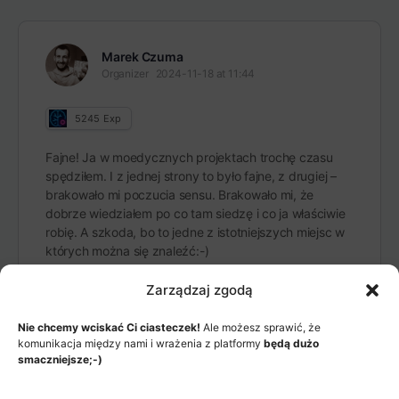
Marek Czuma
Organizer
2024-11-18 at 11:44
5245
Exp
Fajne! Ja w moedycznych projektach trochę czasu
spędziłem. I z jednej strony to było fajne, z drugiej –
brakowało mi poczucia sensu. Brakowało mi, że
dobrze wiedziałem po co tam siedzę i co ja właściwie
robię. A szkoda, bo to jedne z istotniejszych miejsc w
których można się znaleźć:-)
Zarządzaj zgodą
Nie chcemy wciskać Ci ciasteczek!
Ale możesz sprawić, że
komunikacja między nami i wrażenia z platformy
będą dużo
smaczniejsze;-)