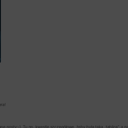
era!
 posty:-). Tu np. kwestie szczegółowe, żeby była taka „tablica”, a na