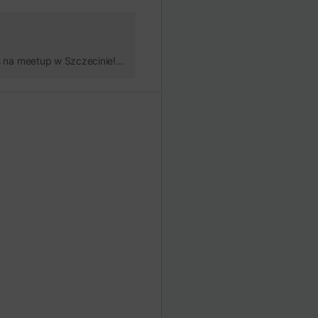
Meetup Polish ML Community w Szczecinie! Wspólnie ze stowarzyszeniem Iskry Nauki i fundacją Kanał Studencki zapraszamy was na meetup w Szczecinie! Po spotkaniu robimy afterpaty, jeżeli chcesz się wybrać z nami — koniecznie daj nam znać