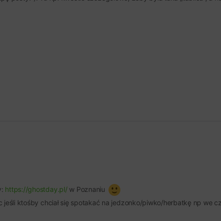
y:
https://ghostday.pl/
w Poznaniu
 jeśli ktośby chciał się spotakać na jedzonko/piwko/herbatkę np we c