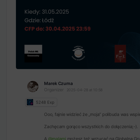
Marek Czuma
Organizer
2025-04-28 at 10:58
5248
Exp
Ooo, fajnie widzieć że „moja” polibuda was wspi
Zachęcam gorąco wszystkich do dołączenia;-).
A
@malami
możesz też wrzucać na Globalną Grupę