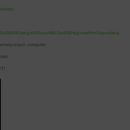
itylodz/
hSIu3j6W8OtekgnIIASSoywNBLl3ur92EHag/viewform?usp=dialog
formatycznych :computer:
cket:
CTI