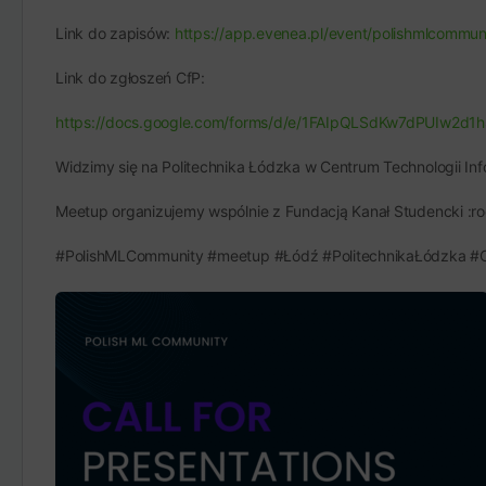
Link do zapisów:
https://app.evenea.pl/event/polishmlcommun
Link do zgłoszeń CfP:
https://docs.google.com/forms/d/e/1FAIpQLSdKw7dPUIw2d1
Widzimy się na Politechnika Łódzka w Centrum Technologii In
Meetup organizujemy wspólnie z Fundacją Kanał Studencki :ro
#PolishMLCommunity #meetup #Łódź #PolitechnikaŁódzka #