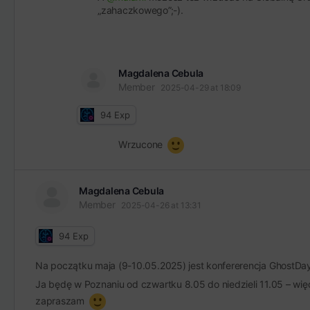
„zahaczkowego”;-).
Magdalena Cebula
Member
2025-04-29 at 18:09
94
Exp
Wrzucone
Magdalena Cebula
Member
2025-04-26 at 13:31
94
Exp
Na początku maja (9-10.05.2025) jest konfererencja GhostDa
Ja będę w Poznaniu od czwartku 8.05 do niedzieli 11.05 – więc
zapraszam