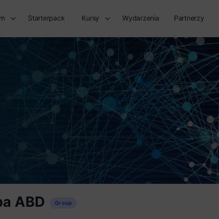
rm
Starterpack
Kursy
Wydarzenia
Partnerzy
pa ABD
Group