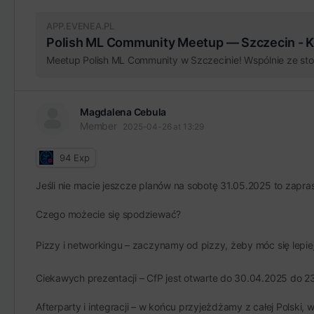
APP.EVENEA.PL
Polish ML Community Meetup — Szczecin - Ko
Magdalena Cebula
Member
2025-04-26 at 13:29
94
Exp
Jeśli nie macie jeszcze planów na sobotę 31.05.2025 to zapr
Czego możecie się spodziewać?
Pizzy i networkingu – zaczynamy od pizzy, żeby móc się lepi
Ciekawych prezentacji – CfP jest otwarte do 30.04.2025 do 23:
Afterparty i integracji – w końcu przyjeżdżamy z całej Polski