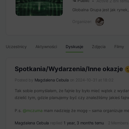
Public
Active 2 dni tem
Globalna Grupa jest jak rynek
Organizer:
Uczestnicy
Aktywności
Dyskusje
Zdjęcia
Filmy
Spotkania/Wydarzenia/Inne okazje
Posted by
Magdalena Cebula
on 2024-10-31 at 18:02
Tak sobie pomyślałam, że fajnie by było mieć wątek z wyda
dzielić tym, gdzie planujemy być czy znaleźliśmy jakieś fa
P.s.
@mczuma
mam nadzieję że mogę – sama organizuje meet
Magdalena Cebula
replied
1 year, 3 months temu
2 Members