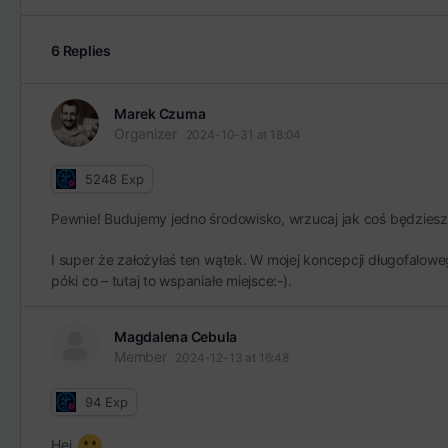
6 Replies
Marek Czuma
Organizer
2024-10-31 at 18:04
5248
Exp
Pewnie! Budujemy jedno środowisko, wrzucaj jak coś będziesz
I super że założyłaś ten wątek. W mojej koncepcji długofalow
póki co – tutaj to wspaniałe miejsce:-).
Magdalena Cebula
Member
2024-12-13 at 16:48
94
Exp
Hej