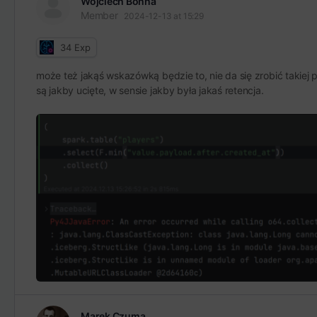
Wojciech Bonna
Member
2024-12-13 at 15:29
34
Exp
może też jakąś wskazówką będzie to, nie da się zrobić takiej p
są jakby ucięte, w sensie jakby była jakaś retencja.
Marek Czuma