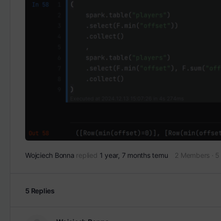
Wojciech Bonna
replied
1 year, 7 months temu
2 Members
·
5
5 Replies