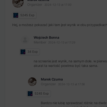
Organizer
2024-12-13 at 17:00
5245
Exp
Hej, a możesz pokazać jaki tam jest wynik w obu przypadkach?
Wojciech Bonna
Member
2024-12-13 at 17:29
34
Exp
na screenie jest wynik, na samym dole. w pierws
akurat ta wartość powinna być taka sama.
Marek Czuma
Organizer
2024-12-13 at 17:56
5245
Exp
Bardzo nie lubię sprawdzać różnic na dwóch 