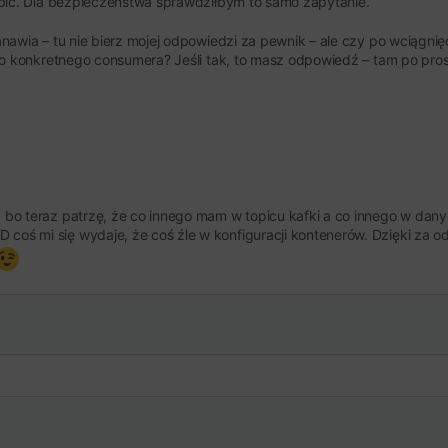
gubić. Dla bezpieczeństwa sprawdziłbym to samo zapytanie.
nawia – tu nie bierz mojej odpowiedzi za pewnik – ale czy po wciągnięc
ego konkretnego consumera? Jeśli tak, to masz odpowiedź – tam po prost
ił, bo teraz patrzę, że co innego mam w topicu kafki a co innego w dany
XD coś mi się wydaje, że coś źle w konfiguracji kontenerów. Dzięki za