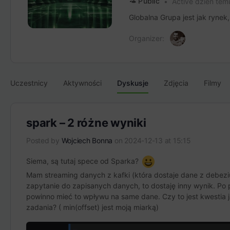
Public
Active dzień tem
Globalna Grupa jest jak rynek
Organizer:
Uczestnicy
Aktywności
Dyskusje
Zdjęcia
Filmy
spark – 2 różne wyniki
Posted by
Wojciech Bonna
on 2024-12-13 at 15:15
Siema, są tutaj spece od Sparka?
Mam streaming danych z kafki (która dostaje dane z debezium
zapytanie do zapisanych danych, to dostaję inny wynik. Po p
powinno mieć to wpływu na same dane. Czy to jest kwestia
zadania? ( min(offset) jest moją miarką)