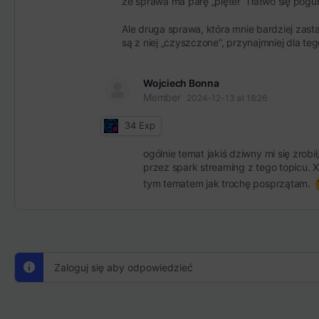
że sprawa ma parę „pięter” i łatwo się po
Ale druga sprawa, która mnie bardziej zasta
są z niej „czyszczone”, przynajmniej dla t
Wojciech Bonna
Member
2024-12-13 at 18:26
34
Exp
ogólnie temat jakiś dziwny mi się zrob
przez spark streaming z tego topicu. 
tym tematem jak trochę posprzątam.
Zaloguj się aby odpowiedzieć