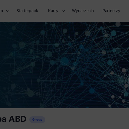
rm
Starterpack
Kursy
Wydarzenia
Partnerzy
pa ABD
Group