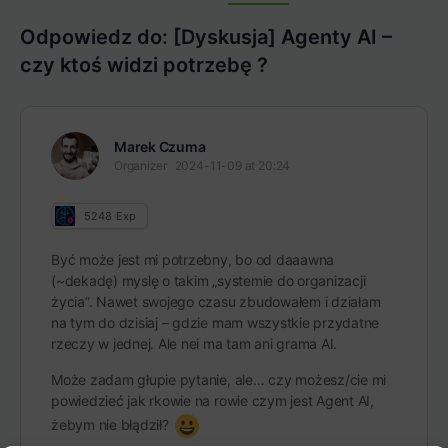
Items
Odpowiedz do: [Dyskusja] Agenty AI –
czy ktoś widzi potrzebę ?
Marek Czuma
Organizer
2024-11-09 at 20:24
5248
Exp
Być może jest mi potrzebny, bo od daaawna
(~dekadę) myslę o takim „systemie do organizacji
życia”. Nawet swojego czasu zbudowałem i działam
na tym do dzisiaj – gdzie mam wszystkie przydatne
rzeczy w jednej. Ale nei ma tam ani grama AI.
Może zadam głupie pytanie, ale… czy możesz/cie mi
powiedzieć jak rkowie na rowie czym jest Agent AI,
żebym nie błądził?