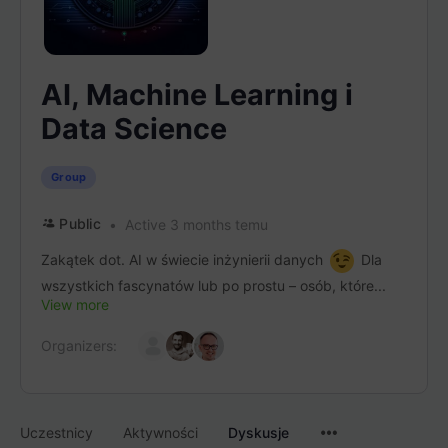
AI, Machine Learning i
Data Science
Group
Public
Active 3 months temu
Zakątek dot. AI w świecie inżynierii danych
Dla
wszystkich fascynatów lub po prostu – osób, które...
View more
Organizers:
Menu
Uczestnicy
Aktywności
Dyskusje