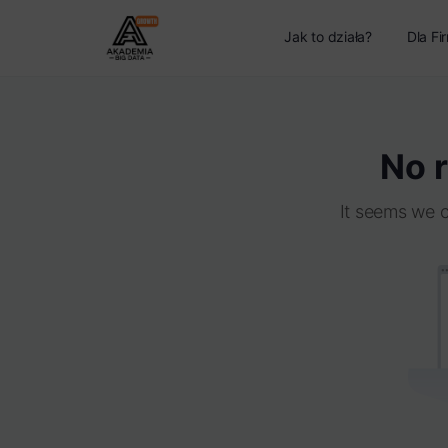
Jak to działa?
Dla Fi
No r
It seems we c