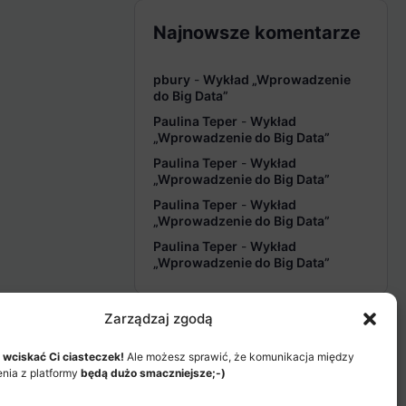
Najnowsze komentarze
pbury
-
Wykład „Wprowadzenie
do Big Data”
Paulina Teper
-
Wykład
„Wprowadzenie do Big Data”
Paulina Teper
-
Wykład
„Wprowadzenie do Big Data”
Paulina Teper
-
Wykład
„Wprowadzenie do Big Data”
Paulina Teper
-
Wykład
„Wprowadzenie do Big Data”
Zarządzaj zgodą
 wciskać Ci ciasteczek!
Ale możesz sprawić, że komunikacja między
enia z platformy
będą dużo smaczniejsze;-)