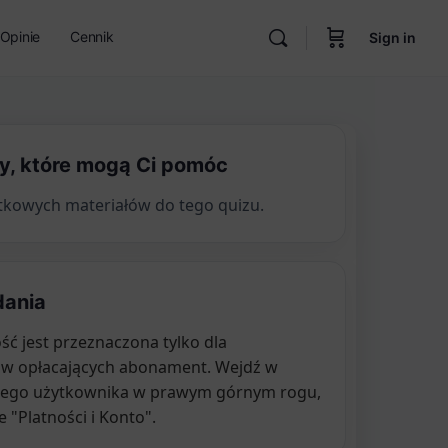
Opinie
Cennik
Sign in
ły, które mogą Ci pomóc
tkowych materiałów do tego quizu.
dania
ść jest przeznaczona tylko dla
ów opłacających abonament. Wejdź w
jego użytkownika w prawym górnym rogu,
e "Platności i Konto".