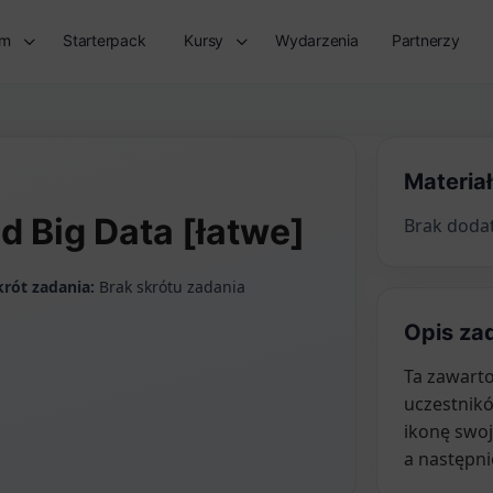
rm
Starterpack
Kursy
Wydarzenia
Partnerzy
Materia
d Big Data [łatwe]
Brak doda
krót zadania:
Brak skrótu zadania
Opis za
Ta zawarto
uczestnik
ikonę swo
a następni