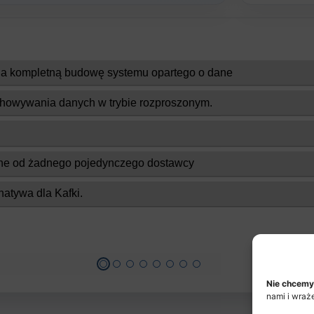
Nie chcemy
nami i wraż