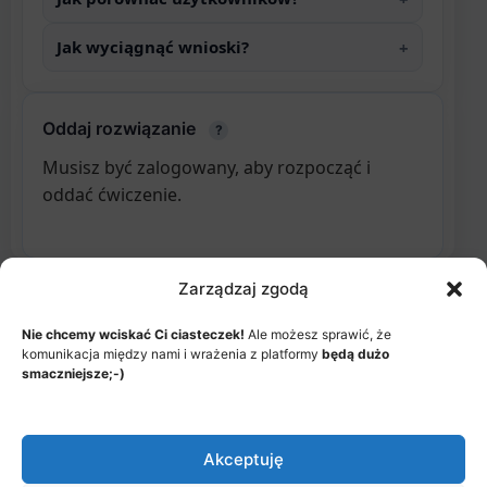
Jak wyciągnąć wnioski?
Oddaj rozwiązanie
?
Musisz być zalogowany, aby rozpocząć i
oddać ćwiczenie.
Zarządzaj zgodą
Nie chcemy wciskać Ci ciasteczek!
Ale możesz sprawić, że
komunikacja między nami i wrażenia z platformy
będą dużo
MENU
JAK TO DZIAŁA?
smaczniejsze;-)
ITEMS
© 2026 - Akademia Big Data, Stworzone przez: Riotech Data
Factory sp. z o.o.
Akceptuję
Menu
Jak to działa?
Polityka prywatności