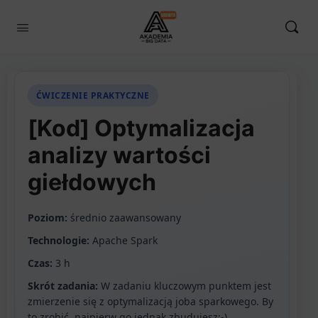
ĆWICZENIE PRAKTYCZNE
[Kod] Optymalizacja
analizy wartości
giełdowych
Poziom:
średnio zaawansowany
Technologie:
Apache Spark
Czas:
3 h
Skrót zadania:
W zadaniu kluczowym punktem jest
zmierzenie się z optymalizacją joba sparkowego. By
to zrobić, najpierw go jednak zbudujesz;-)