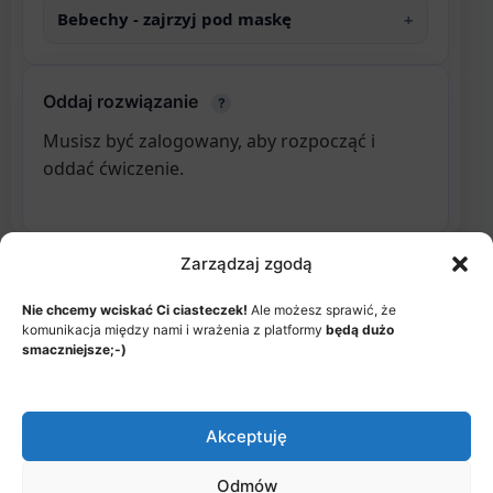
Bebechy - zajrzyj pod maskę
Oddaj rozwiązanie
?
Musisz być zalogowany, aby rozpocząć i
oddać ćwiczenie.
Zarządzaj zgodą
Nie chcemy wciskać Ci ciasteczek!
Ale możesz sprawić, że
komunikacja między nami i wrażenia z platformy
będą dużo
MENU
smaczniejsze;-)
JAK TO DZIAŁA?
ITEMS
© 2026 - Akademia Big Data, Stworzone przez: Riotech Data
Factory sp. z o.o.
Akceptuję
Menu
Jak to działa?
Polityka prywatności
Items
Odmów