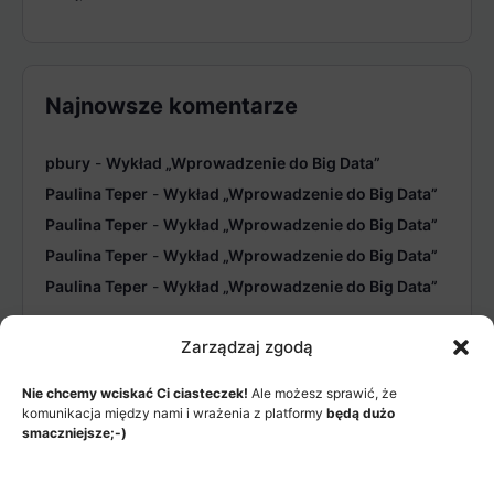
Najnowsze komentarze
pbury
-
Wykład „Wprowadzenie do Big Data”
Paulina Teper
-
Wykład „Wprowadzenie do Big Data”
Paulina Teper
-
Wykład „Wprowadzenie do Big Data”
Paulina Teper
-
Wykład „Wprowadzenie do Big Data”
Paulina Teper
-
Wykład „Wprowadzenie do Big Data”
Zarządzaj zgodą
Nie chcemy wciskać Ci ciasteczek!
Ale możesz sprawić, że
komunikacja między nami i wrażenia z platformy
będą dużo
smaczniejsze;-)
MENU