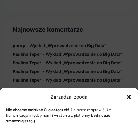
Najnowsze komentarze
pbury
-
Wykład „Wprowadzenie do Big Data”
Paulina Teper
-
Wykład „Wprowadzenie do Big Data”
Paulina Teper
-
Wykład „Wprowadzenie do Big Data”
Paulina Teper
-
Wykład „Wprowadzenie do Big Data”
Paulina Teper
-
Wykład „Wprowadzenie do Big Data”
Zarządzaj zgodą
Nie chcemy wciskać Ci ciasteczek!
Ale możesz sprawić, że
komunikacja między nami i wrażenia z platformy
będą dużo
smaczniejsze;-)
MENU