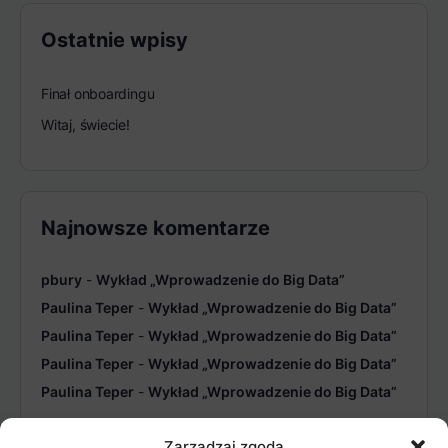
Ostatnie wpisy
Finał onboardingu
Witaj, świecie!
Najnowsze komentarze
pbury
-
Wykład „Wprowadzenie do Big Data”
Paulina Teper
-
Wykład „Wprowadzenie do Big Data”
Paulina Teper
-
Wykład „Wprowadzenie do Big Data”
Paulina Teper
-
Wykład „Wprowadzenie do Big Data”
Paulina Teper
-
Wykład „Wprowadzenie do Big Data”
Zarządzaj zgodą